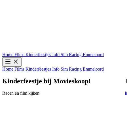
Home
Films
Kinderfeestjes
Info
Sim Racing Emmeloord
Home
Films
Kinderfeestjes
Info
Sim Racing Emmeloord
Toy Story 5 (2D NL)
Info & Tickets
I