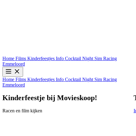
Home
Films
Kinderfeestjes
Info
Cocktail Night
Sim Racing
Emmeloord
Home
Films
Kinderfeestjes
Info
Cocktail Night
Sim Racing
Emmeloord
Toy Story 5 (2D NL)
Info & Tickets
I