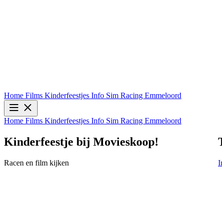
Home
Films
Kinderfeestjes
Info
Sim Racing Emmeloord
Home
Films
Kinderfeestjes
Info
Sim Racing Emmeloord
Toy Story 5 (2D NL)
Info & Tickets
I